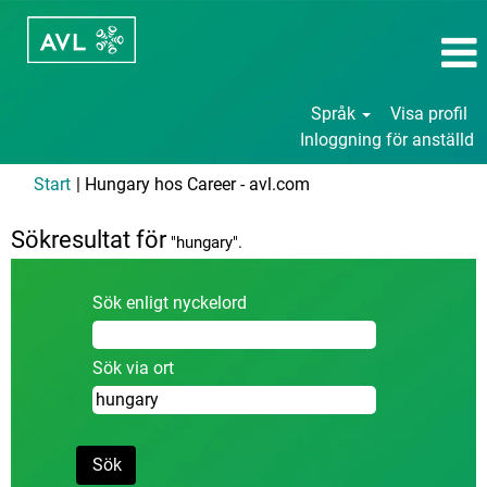
Språk
Visa profil
Inloggning för anställd
(aktuell
Start
|
Hungary hos Career - avl.com
sida)
Sökresultat för
"hungary".
Sök enligt nyckelord
Sök via ort