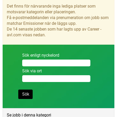
Det finns för närvarande inga lediga platser som
motsvarar kategorin eller placeringen.
Få e-postmeddelanden via prenumeration om jobb som
matchar Emissioner när de läggs upp.
De 14 senaste jobben som har lagts upp av Career -
avl.com visas nedan.
Sök enligt nyckelord
Sök via ort
Se jobb i denna kategori