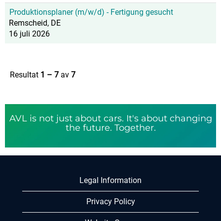
Produktionsplaner (m/w/d) - Fertigung gesucht
Remscheid, DE
16 juli 2026
Resultat
1 – 7
av
7
AVL is not just about cars. It's about changing
the future. Together.
Legal Information
Privacy Policy