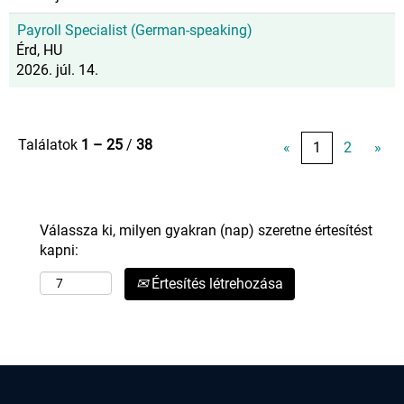
Payroll Specialist (German-speaking)
Érd, HU
2026. júl. 14.
Találatok
1 – 25
/
38
«
1
2
»
Válassza ki, milyen gyakran (nap) szeretne értesítést
kapni:
Értesítés létrehozása