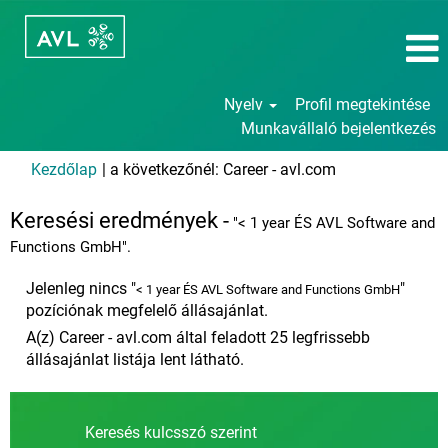
Nyelv
Profil megtekintése
Munkavállaló bejelentkezés
(aktuális
Kezdőlap
|
a következőnél: Career - avl.com
oldal)
Keresési eredmények -
"< 1 year ÉS AVL Software and
Functions GmbH".
Jelenleg nincs "
"
< 1 year ÉS AVL Software and Functions GmbH
pozíciónak megfelelő állásajánlat.
A(z) Career - avl.com által feladott 25 legfrissebb
állásajánlat listája lent látható.
Keresés kulcsszó szerint