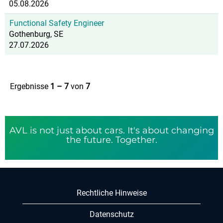
05.08.2026
Functional Safety Engineer
Gothenburg, SE
27.07.2026
Ergebnisse
1 – 7
von
7
AVL is not just about cars. It's about changing
the future. Together.
Rechtliche Hinweise
Datenschutz