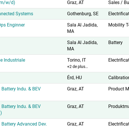
(m/w/d)
Graz, AT
Sales / B
onnected Systems
Gothenburg, SE
Electrific
ps Enginner
Sala Al Jadida,
Mobility 
MA
Sala Al Jadida,
Battery
MA
e Industriale
Torino, IT
Electrific
+2 de plus…
Érd, HU
Calibratio
 Battery Indu. & BEV
Graz, AT
Product 
)
 Battery Indu. & BEV
Graz, AT
Produktm
)
 Battery Advanced Dev.
Graz, AT
Electrific