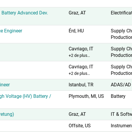
 Battery Advanced Dev.
Graz, AT
Electrific
ce Engineer
Érd, HU
Supply C
Productio
Cavriago, IT
Supply C
Productio
+2 de plus…
Cavriago, IT
Supply C
Productio
+2 de plus…
neer
Istanbul, TR
ADAS/AD
igh Voltage (HV) Battery /
Plymouth, MI, US
Battery
retung)
Graz, AT
IT & Soft
Offsite, US
Instrumen