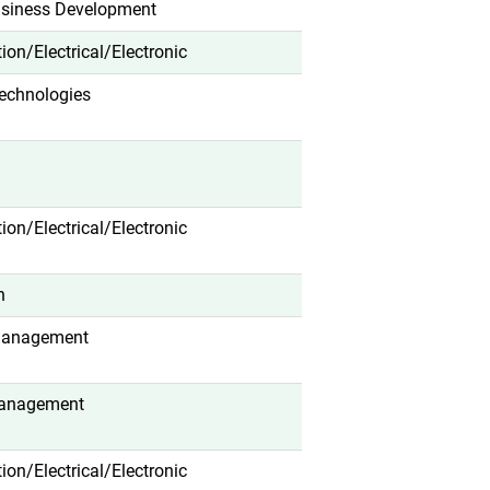
usiness Development
ation/Electrical/Electronic
Technologies
ation/Electrical/Electronic
n
Management
anagement
ation/Electrical/Electronic