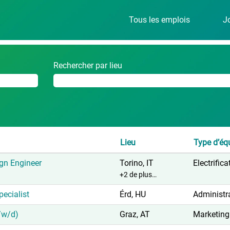
Tous les emplois
J
le)
ur
"".
Rechercher par lieu
Lieu
Type d’éq
ign Engineer
Torino, IT
Electrific
+2 de plus…
pecialist
Érd, HU
Administr
/w/d)
Graz, AT
Marketing