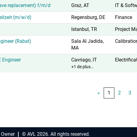
eave replacement) f/m/d
Graz, AT
IT & Soft
Teilzeit (m/w/d)
Regensburg, DE
Finance
Istanbul, TR
Project 
ngineer (Rabat)
Sala Al Jadida,
Calibratio
MA
E Engineer
Cavriago, IT
Electrific
+1 de plus…
«
1
2
3
 Owner
© AVL 2026. All rights reserved.