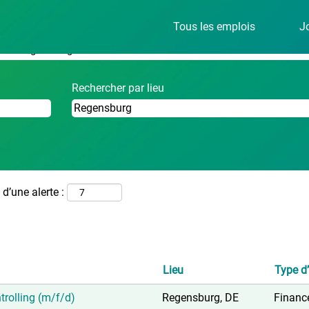
(page
avl.com
Tous les emplois
J
actuelle)
ur
"Regensburg".
Rechercher par lieu
d’une alerte :
Lieu
Type d
trolling (m/f/d)
Regensburg, DE
Financ