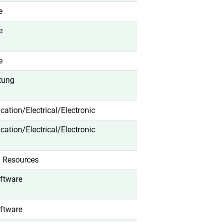
e
e
e
tung
fication/Electrical/Electronic
fication/Electrical/Electronic
 Resources
oftware
oftware