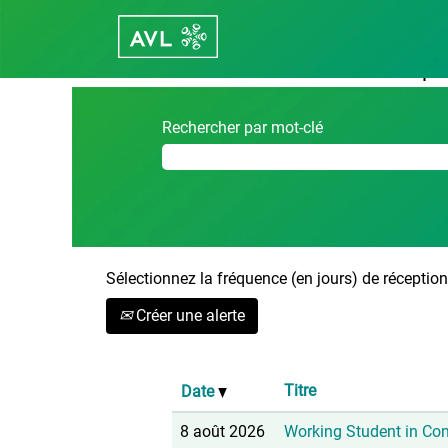
Accueil
|
Regensburg chez Career - 
Résultats de la recherche po
Rechercher par mot-clé
Sélectionnez la fréquence (en jours) de réception 
Créer une alerte
Titre
Date
8 août 2026
Working Student in Con