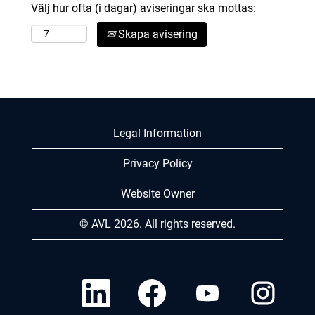
Välj hur ofta (i dagar) aviseringar ska mottas:
Skapa avisering
Legal Information
Privacy Policy
Website Owner
© AVL 2026. All rights reserved.
Ö
Ö
Ö
Ö
p
p
p
p
p
p
p
p
n
n
n
n