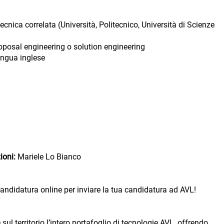
ecnica correlata (Università, Politecnico, Università di Scienze
oposal engineering o solution engineering
ingua inglese
zioni:
Mariele Lo Bianco
 candidatura online per inviare la tua candidatura ad AVL!
sul territorio l’intero portafoglio di tecnologie AVL, offrendo