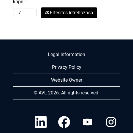
kapni:
Értesítés létrehozása
Legal Information
Privacy Policy
Website Owner
© AVL 2026. All rights reserved.
Ú
Ú
Ú
Ú
j
j
j
j
f
f
f
f
ü
ü
ü
ü