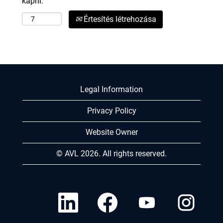
kapni:
Értesítés létrehozása
Legal Information
Privacy Policy
Website Owner
© AVL 2026. All rights reserved.
Ú
Ú
Ú
Ú
j
j
j
j
f
f
f
f
ü
ü
ü
ü