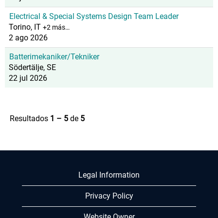
Electrical & Special Systems Design Team Leader
Torino, IT
+2 más…
2 ago 2026
Batterimekaniker/Tekniker
Södertälje, SE
22 jul 2026
Resultados
1 – 5
de
5
Legal Information
Privacy Policy
Website Owner