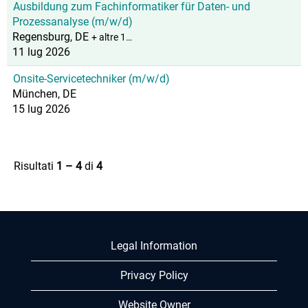
Ausbildung zum Fachinformatiker für Daten- und
Prozessanalyse (m/w/d)
Regensburg, DE
+ altre 1…
11 lug 2026
Onsite-Servicetechniker (m/w/d)
München, DE
15 lug 2026
Risultati
1 – 4
di
4
Legal Information
Privacy Policy
Website Owner