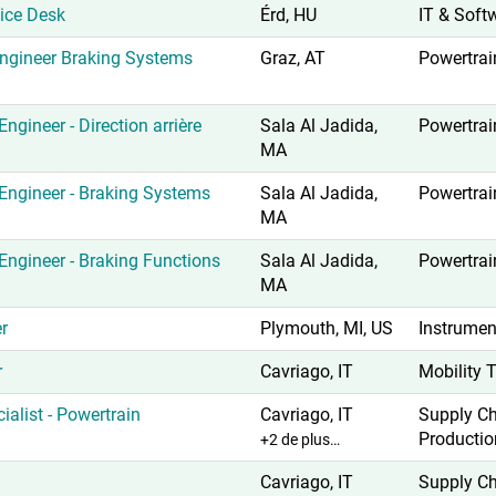
ice Desk
Érd, HU
IT & Soft
ngineer Braking Systems
Graz, AT
Powertrai
gineer - Direction arrière
Sala Al Jadida,
Powertrai
MA
ngineer - Braking Systems
Sala Al Jadida,
Powertrai
MA
ngineer - Braking Functions
Sala Al Jadida,
Powertrai
MA
r
Plymouth, MI, US
Instrumen
r
Cavriago, IT
Mobility 
ialist - Powertrain
Cavriago, IT
Supply C
Producti
+2 de plus…
Cavriago, IT
Supply C