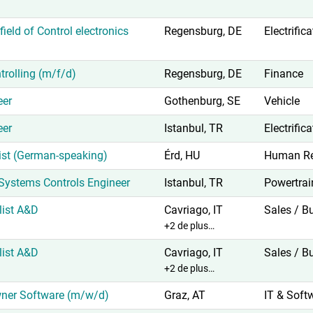
ield of Control electronics
Regensburg, DE
Electrific
trolling (m/f/d)
Regensburg, DE
Finance
eer
Gothenburg, SE
Vehicle
eer
Istanbul, TR
Electrific
ist (German-speaking)
Érd, HU
Human Re
ystems Controls Engineer
Istanbul, TR
Powertrai
list A&D
Cavriago, IT
Sales / B
+2 de plus…
list A&D
Cavriago, IT
Sales / B
+2 de plus…
ner Software (m/w/d)
Graz, AT
IT & Soft