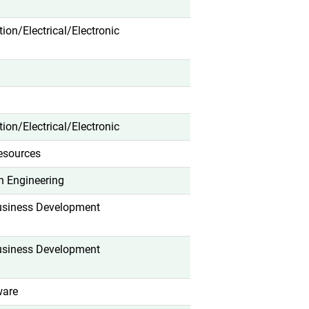
ation/Electrical/Electronic
ation/Electrical/Electronic
sources
n Engineering
usiness Development
usiness Development
ware