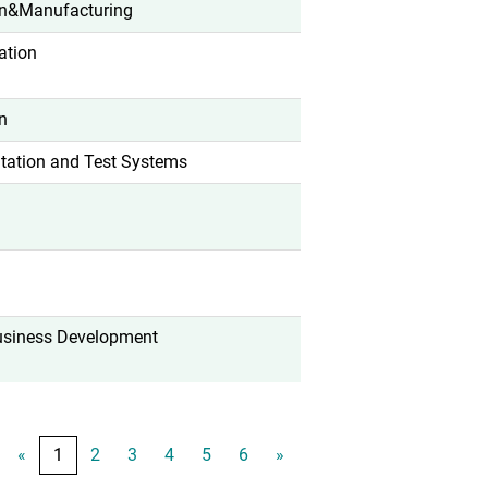
on&Manufacturing
ation
n
tation and Test Systems
usiness Development
«
1
2
3
4
5
6
»