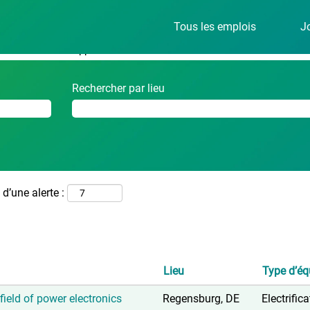
(page
eer - avl.com
Tous les emplois
J
actuelle)
ur
"Customer Support".
Rechercher par lieu
d’une alerte :
Lieu
Type d’éq
field of power electronics
Regensburg, DE
Electrific