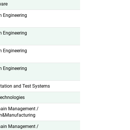
ware
n Engineering
n Engineering
n Engineering
n Engineering
tation and Test Systems
Technologies
hain Management /
on&Manufacturing
hain Management /