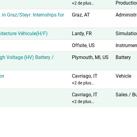
Producti
+2 de plus…
 in Graz/Steyr: Internships for
Graz, AT
Administr
itecture Véhicule(H/F)
Lardy, FR
Simulatio
Offsite, US
Instrumen
igh Voltage (HV) Battery /
Plymouth, MI, US
Battery
on
Cavriago, IT
Vehicle
+2 de plus…
Cavriago, IT
Sales / B
+2 de plus…