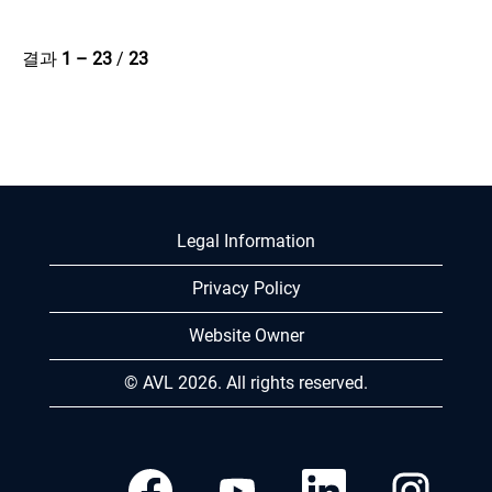
결과
1 – 23
/
23
Legal Information
Privacy Policy
Website Owner
© AVL 2026. All rights reserved.
새
새
새
새
탭
탭
탭
탭