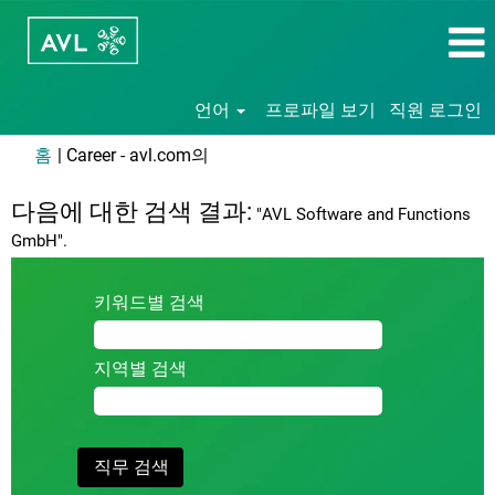
언어
프로파일 보기
직원 로그인
(현
홈
|
Career - avl.com의
재
페
다음에 대한 검색 결과:
"AVL Software and Functions
이
GmbH".
지)
키워드별 검색
지역별 검색