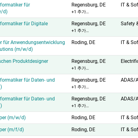
ormatiker für
Regensburg, DE
IT & So
w/d)
+1 추가…
ormatiker für Digitale
Regensburg, DE
Safety 
+1 추가…
er für Anwendungsentwicklung
Roding, DE
IT & So
lutions (m/w/d)
schen Produktdesigner
Regensburg, DE
Electrif
+1 추가…
ormatiker für Daten- und
Regensburg, DE
ADAS/
)
+1 추가…
ormatiker für Daten- und
Regensburg, DE
ADAS/
)
+1 추가…
oper (m/w/d)
Roding, DE
IT & So
per (m/f/d)
Roding, DE
IT & So