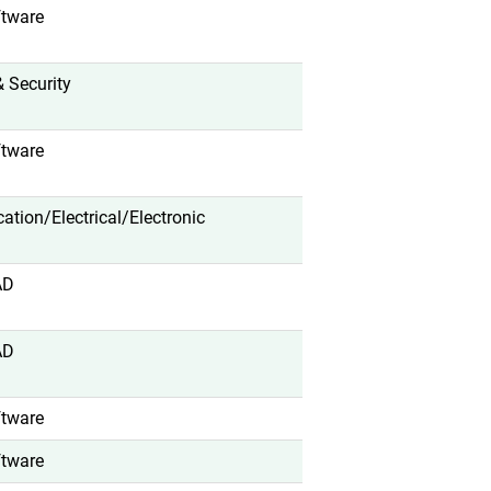
ftware
& Security
ftware
ication/Electrical/Electronic
AD
AD
ftware
ftware