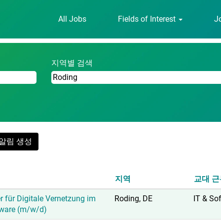
All Jobs
Fields of Interest
J
.
지역별 검색
알림 생성
지역
교대 근
r für Digitale Vernetzung im
Roding, DE
IT & So
ware (m/w/d)