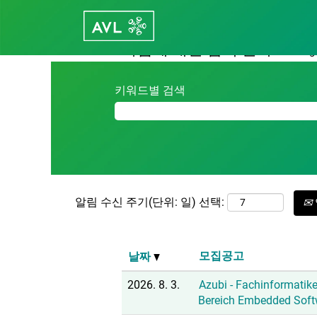
(현
홈
|
Career - avl.com의 Roding
재
페
다음에 대한 검색 결과:
"Roding"
이
지)
키워드별 검색
알림 수신 주기(단위: 일) 선택:
모집공고
날짜
2026. 8. 3.
Azubi - Fachinformatike
Bereich Embedded Soft