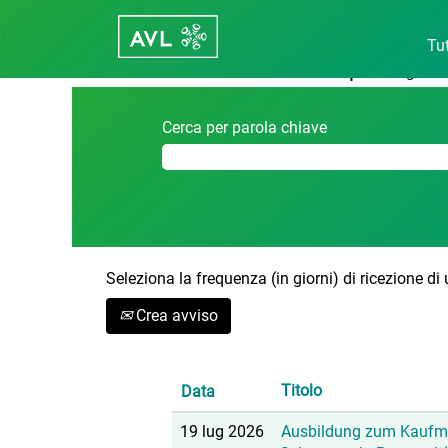
Pagina iniziale
|
Regensburg in Care
Tut
Risultati di ricerca per
"Regensbu
Cerca per parola chiave
Seleziona la frequenza (in giorni) di ricezione di
Crea avviso
Titolo
Data
19 lug 2026
Ausbildung zum Kaufm