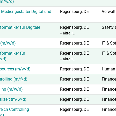
(m/w/d)
 Mediengestalter Digital und
Regensburg, DE
Verwal
ormatiker für Digitale
Regensburg, DE
Safety 
+ altre 1…
r (m/w/d)
Regensburg, DE
IT & So
ormatiker für
Regensburg, DE
IT & So
w/d)
+ altre 1…
sources (m/w/d)
Regensburg, DE
Human 
rolling (m/f/d)
Regensburg, DE
Financ
ling (m/w/d)
Regensburg, DE
Financ
Teilzeit (m/w/d)
Regensburg, DE
Financ
eich Controlling
Regensburg, DE
Financ
/d)