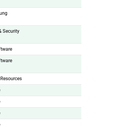
tung
& Security
ftware
ftware
Resources
e
e
e
e