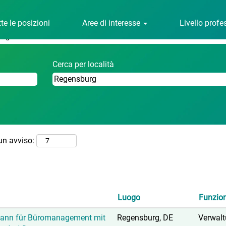
(pagina
er - avl.com
corrente)
te le posizioni
Aree di interesse
Livello prof
rg".
Cerca per località
 un avviso:
Luogo
Funzio
ann für Büromanagement mit
Regensburg, DE
Verwal