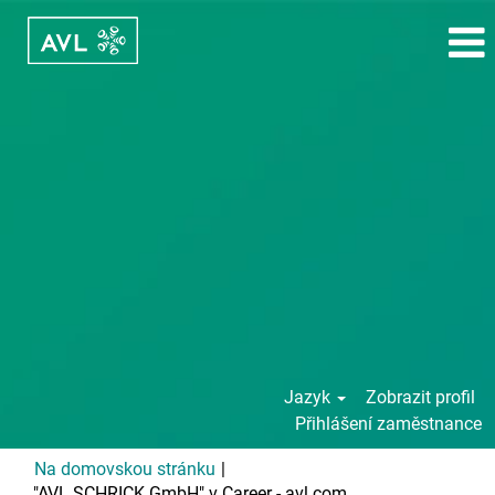
Jazyk
Zobrazit profil
Přihlášení zaměstnance
Na domovskou stránku
|
(aktuální
"AVL SCHRICK GmbH" v Career - avl.com