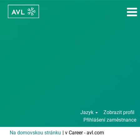
Jazyk
Zobrazit profil
Přihlášení zaměstnance
(aktuální
Na domovskou stránku
|
v Career - avl.com
strana)