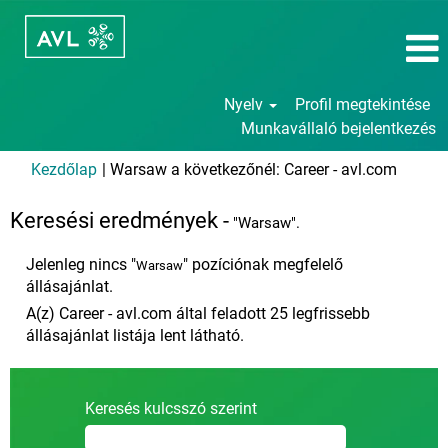
Nyelv
Profil megtekintése
Munkavállaló bejelentkezés
(aktuál
Kezdőlap
|
Warsaw a következőnél: Career - avl.com
oldal)
Keresési eredmények -
"Warsaw".
Jelenleg nincs "
" pozíciónak megfelelő
Warsaw
állásajánlat.
A(z) Career - avl.com által feladott 25 legfrissebb
állásajánlat listája lent látható.
Keresés kulcsszó szerint