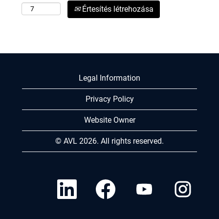
Értesítés létrehozása
Legal Information
Privacy Policy
Website Owner
© AVL 2026. All rights reserved.
Ú
Ú
Ú
Ú
j
j
j
j
f
f
f
f
ü
ü
ü
ü
l
l
l
l