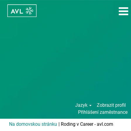
Jazyk
Zobrazit profil
Přihlášení zaměstnance
(aktuální
Na domovskou stránku
|
Roding v Career - avl.com
strana)