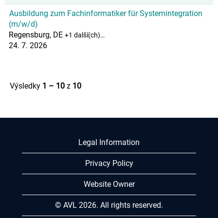
Ausbildung zum Fachinformatiker für Systemintegration
(m/w/d)
Regensburg, DE
+1 další(ch)…
24. 7. 2026
Výsledky
1 – 10
z
10
Legal Information
Privacy Policy
Website Owner
© AVL 2026. All rights reserved.