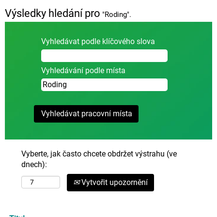
Výsledky hledání pro
"Roding".
Vyhledávat podle klíčového slova
Vyhledávání podle místa
Vyberte, jak často chcete obdržet výstrahu (ve
dnech):
Vytvořit upozornění