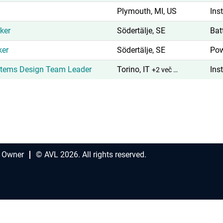
Plymouth, MI, US
Ins
ker
Södertälje, SE
Bat
ker
Södertälje, SE
Pow
ystems Design Team Leader
Torino, IT
Ins
+2 več …
 Owner
© AVL 2026. All rights reserved.