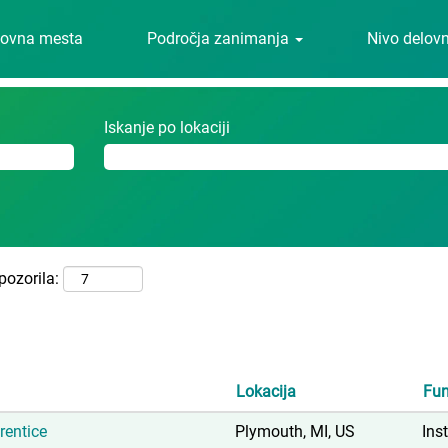
(trenutna
.com
lovna mesta
Področja zanimanja
Nivo delov
stran)
Iskanje po lokaciji
pozorila:
Lokacija
Fun
rentice
Plymouth, MI, US
Ins