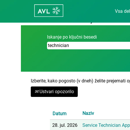
Domov
|
Technician pri Career - avl
Vsa de
Rezultati iskanja za
"technician".
Iskanje po ključni besedi
Izberite, kako pogosto (v dneh) želite prejemati o
Ustvari opozorilo
Naziv
Datum
28. jul. 2026
Service Technician App