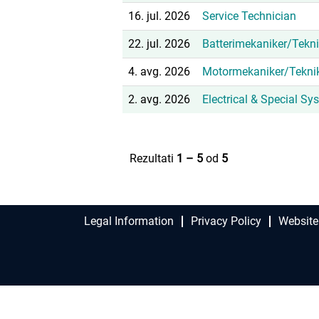
16. jul. 2026
Service Technician
22. jul. 2026
Batterimekaniker/Tekni
4. avg. 2026
Motormekaniker/Tekni
2. avg. 2026
Electrical & Special S
Rezultati
1 – 5
od
5
Legal Information
Privacy Policy
Website