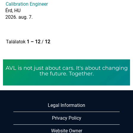
Calibration Engineer
Érd, HU
2026. aug. 7.
Találatok
1 – 12
/
12
AVL is not just about cars. It's about changing
the future. Together.
Legal Information
Privacy Policy
Website Owner