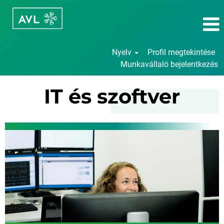
Nyelv
Profil megtekintése
Munkavállaló bejelentkezés
IT
IT és szoftver
és
szoftver