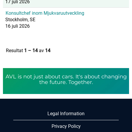
17 juli 2026
Konsultchef inom Mjukvaruutveckling
Stockholm, SE
16 juli 2026
Resultat
1 – 14
av
14
AVL is not just about cars. It's about changing
the future. Together.
Legal Information
Privacy Policy