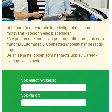
Det finns för närvarande inga lediga platser som
motsvarar kategorin eller placeringen.
Få e-postmeddelanden via prenumeration om jobb som
matchar Automated & Connected Mobility när de läggs
upp.
De 14 senaste jobben som har lagts upp av Career -
avl.com visas nedan.
Sök enligt nyckelord
Sök via ort